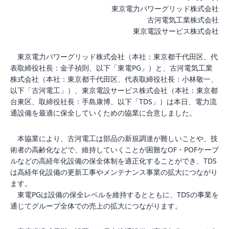
東京電力パワーグリッド株式会社
古河電気工業株式会社
東京電設サービス株式会社
東京電力パワーグリッド株式会社（本社：東京都千代田区、代
表取締役社長：金子禎則、以下「東電
PG
」）と、古河電気工業
株式会社（本社：東京都千代田区、代表取締役社長：小林敬一、
以下「古河電工」）、東京電設サービス株式会社（本社：東京都
台東区、取締役社長：手島康博、以下「
TDS
」）は本日、電力流
通設備を最適に保全していくための協業に合意しました。
本協業により、古河電工は部品の新規調達が難しいことや、技
術者の高齢化などで、維持していくことが困難な
OF
・
POF
ケーブ
ルなどの高経年化設備の保全体制を適正化することができ、
TDS
は高経年化設備の更新工事やメンテナンス事業の拡大につながり
ます。
東電
PG
は設備の保全レベルを維持するとともに、
TDS
の事業を
通じてグループ全体での売上の拡大につながります。