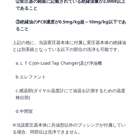
②変圧器の銘板に記載されている絶縁油量が2,000ℓ以上
であること
③絶縁油のPCB濃度が0.5mg/kg超～10mg/kg以下であ
ること
上記の他に、当該変圧器本体に付属し変圧器本体の絶縁油
とは別系統となっている以下の部位の洗浄も可能です。
a.ＬＴＣ(on-Load Tap Changer)及び浄油機
b.エレファント
c.感温部(ダイヤル温度計にて油温を計測するための温度
検出部)
d.中間室
※当該変圧器本体に共油型以外のブッシングが付属してい
る場合、同部位は洗浄できません。