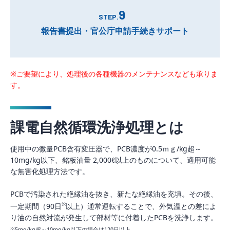
9
STEP.
報告書提出・官公庁申請手続きサポート
※ご要望により、処理後の各種機器のメンテナンスなども承りま
す。
課電自然循環洗浄処理とは
使用中の微量PCB含有変圧器で、PCB濃度が0.5ｍｇ/kg超～
10mg/kg以下、銘板油量 2,000ℓ以上のものについて、適用可能
な無害化処理方法です。
PCBで汚染された絶縁油を抜き、新たな絶縁油を充填。その後、
※
一定期間（90日
以上）通常運転することで、外気温との差によ
り油の自然対流が発生して部材等に付着したPCBを洗浄します。
※5mg/kg超～10mg/kg以下の場合は120日以上