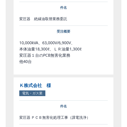
件名
変圧器 絶縁油取替業務委託
受注概要
10,000kVA、63,000V/6,900V、
本体油量18,300ℓ、ＬＲ油量1,300ℓ
変圧器１台のPCB無害化業務
他40台
Ｋ株式会社 様
電気・ガス業
件名
変圧器 ＰＣＢ無害化処理工事（課電洗浄）