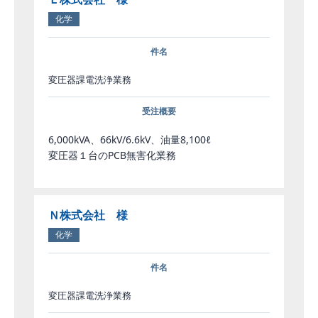
化学
件名
変圧器課電洗浄業務
受注概要
6,000kVA、66kV/6.6kV、油量8,100ℓ
変圧器１台のPCB無害化業務
Ｎ株式会社 様
化学
件名
変圧器課電洗浄業務