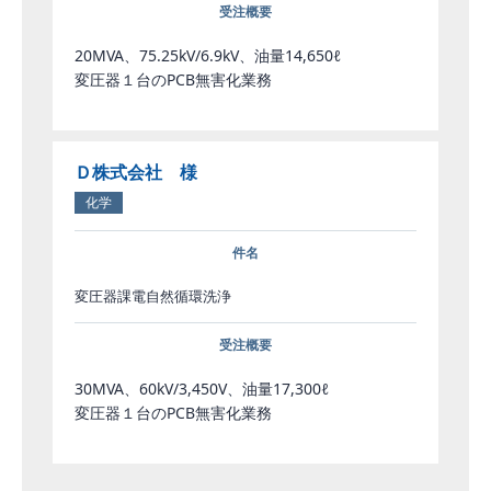
受注概要
20MVA、75.25kV/6.9kV、油量14,650ℓ
変圧器１台のPCB無害化業務
Ｄ株式会社 様
化学
件名
変圧器課電自然循環洗浄
受注概要
30MVA、60kV/3,450V、油量17,300ℓ
変圧器１台のPCB無害化業務