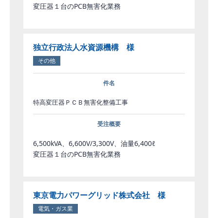
変圧器１台のPCB無害化業務
独立行政法人水資源機構 様
その他
件名
特高変圧器ＰＣＢ無害化整備工事
受注概要
6,500kVA、6,600V/3,300V、油量6,400ℓ
変圧器１台のPCB無害化業務
東京電力パワーグリッド株式会社 様
電気・ガス業