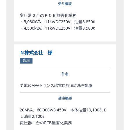
受注概要
変圧器２台のＰＣＢ無害化業務
・5,080kVA、11kV/DC250V、油量8,850ℓ
・4,500kVA、11kV/DC250V、油量8,580ℓ
Ｎ株式会社 様
鉄鋼
件名
受電20MVAトランス課電自然循環洗浄業務
受注概要
20MVA、60,000V/3,450V、本体油量19,100ℓ､Ｅ
Ｌ油量2,100ℓ
変圧器１台のPCB無害化業務