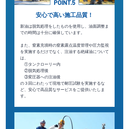
POINT.5
安心で高い施工品質！
新油は脱気処理をしたものを使用し、油面調整ま
での時間は十分に確保しています。
また、窒素充填時の窒素露点温度管理や圧力監視
を実施するだけでなく、注油する絶縁油について
は、
①タンクローリー内
②脱気処理後
③変圧器への注油後
の３回にわたって現地で耐圧試験を実施するな
ど、安心で高品質なサービスをご提供いたしま
す。