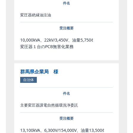
件名
変圧器絶縁油注油
受注概要
10,000kVA、22kV/3,450V、油量5,750ℓ
変圧器１台のPCB無害化業務
群馬県企業局 様
自治体
件名
主要変圧器課電自然循環洗浄委託
受注概要
13,100kVA、6,300V/154,000V、油量13,500ℓ