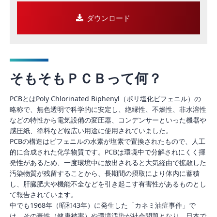
ダウンロード
そもそもＰＣＢって何？
PCBとはPoly Chlorinated Biphenyl（ポリ塩化ビフェニル）の
略称で、無色透明で科学的に安定し、絶縁性、不燃性、非水溶性
などの特性から電気設備の変圧器、コンデンサーといった機器や
感圧紙、塗料など幅広い用途に使用されていました。
PCBの構造はビフェニルの水素が塩素で置換されたもので、人工
的に合成された化学物質です。PCBは環境中で分解されにくく揮
発性があるため、一度環境中に放出されると大気経由で拡散した
汚染物質が残留することから、長期間の摂取により体内に蓄積
し、肝臓肥大や機能不全などを引き起こす有害性があるものとし
て報告されています。
中でも1968年（昭和43年）に発生した「カネミ油症事件」で
は、その毒性（健康被害）や環境汚染が社会問題となり、日本で