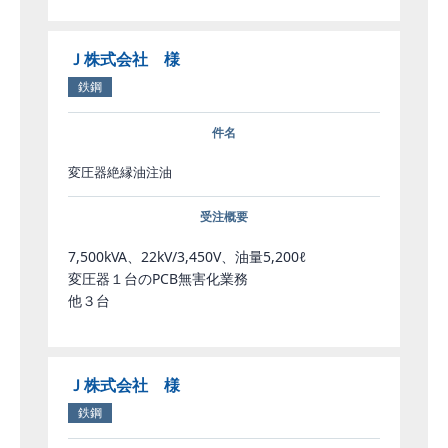
Ｊ株式会社 様
鉄鋼
件名
変圧器絶縁油注油
受注概要
7,500kVA、22kV/3,450V、油量5,200ℓ
変圧器１台のPCB無害化業務
他３台
Ｊ株式会社 様
鉄鋼