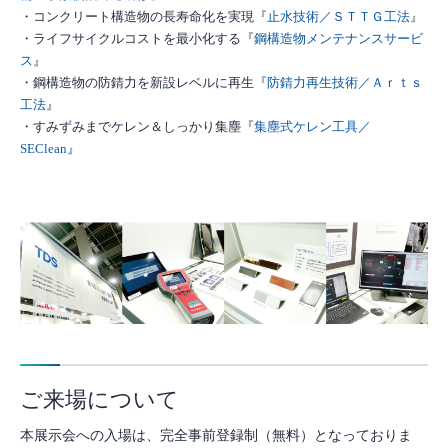
・コンクリート構造物の長寿命化を実現『
止水技術／
ＳＴＴＧ工法
』
・ライフサイクルコストを最小化する『
鋼構造物メンテナンスサービ
ス
』
・鋼構造物の防錆力を新設レベルに再生『
防錆力再生技術／
Ａｒｔｓ
工法
』
・すみずみまでケレン＆しっかり集塵『
集塵式ケレン工具／
SEClean
』
ご来場について
本展示会への入場は、完全事前登録制（無料）となっておりま