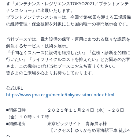
す『メンテナンス・レジリエンスTOKYO2021／プラントメンテ
ナンスショー』に出展いたします。
プラントメンテナンスショーは、今回で第46回を迎える工場設備
の維持管理・保全技術を対象にした国内唯一の専門展示会です。
当社ブースでは、電力設備の保守・運用にまつわる様々な課題を
解決するサービス・技術を展示。
『手間なくスムーズに設備を維持したい』『点検・診断を的確に
行いたい』『ライフサイクルコストを抑えたい』とお悩みのお客
さま。この機会にぜひ当社ブースにお立ち寄りください。
皆さまのご来場を心よりお待ちしております。
公式URL ：
https://www.jma.or.jp/mente/tokyo/visitor/index.html
■開催日時 ２０２１年１１月２４日（水）～２６日
（金）１０時～１７時
■開催場所 東京ビッグサイト 青海展示棟
【アクセス】ゆりかもめ青海駅下車 徒歩4
分