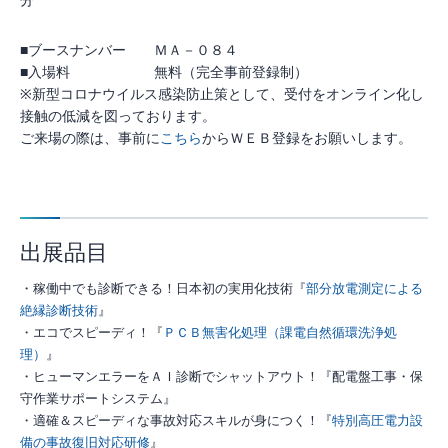
■ブースナンバー ＭＡ－０８４
■入場料 無料（完全事前登録制）
※新型コロナウイルス感染防止策として、受付をオンライン化し
接触の低減を図っております。
ご来場の際は、事前に
こちら
からＷＥＢ登録をお願いします。
出展品目
・稼働中でも診断できる！日本初の実用化技術『
部分放電測定による
絶縁診断技術
』
・エコでスピーディ！『
ＰＣＢ無害化処理（課電自然循環洗浄処
理）
』
・ヒューマンエラーをＡＩ診断でシャットアウト！『配電盤工事・保
守作業サポートシステム』
・適確＆スピーディな事故対応スキルが身につく！『
特別高圧電力設
備の事故復旧対応研修
』