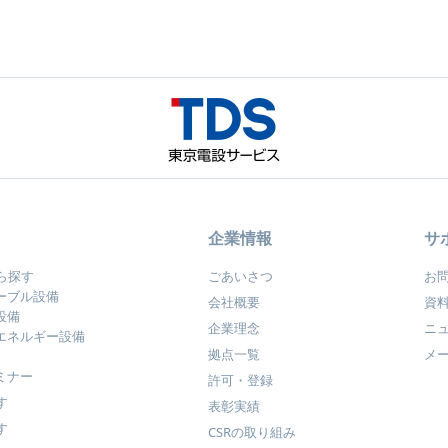
企業情報
サ
ら探す
ごあいさつ
お
ーブル設備
会社概要
資
設備
企業理念
ニ
エネルギー設備
拠点一覧
メ
ミナー
許可・登録
す
表彰実績
す
CSRの取り組み