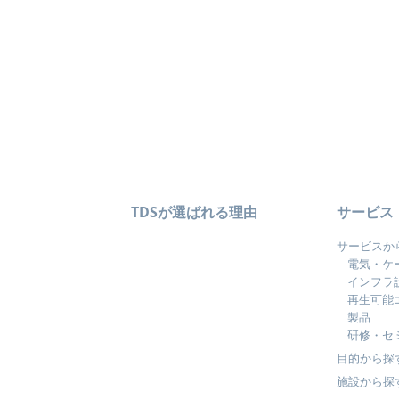
TDSが選ばれる理由
サービス
サービスか
電気・ケ
インフラ
再生可能
製品
研修・セ
目的から探
施設から探